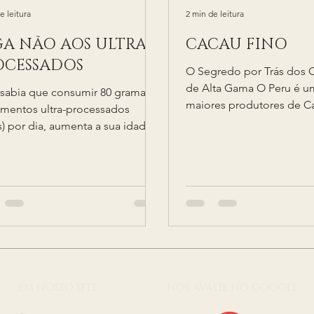
e leitura
2 min de leitura
GA NÃO AOS ULTRA-
CACAU FINO
OCESSADOS
O Segredo por Trás dos 
de Alta Gama O Peru é u
sabia que consumir 80 gramas
maiores produtores de C
imentos ultra-processados
do mundo. Mas você con
s) por dia, aumenta a sua idade
é um...
gica, isto é, do seu...
EM NOSSO SITE
NOS AVALIE NO GOOGLE