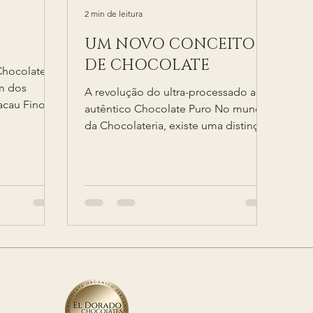
2 min de leitura
UM NOVO CONCEITO
DE CHOCOLATE
Chocolates
m dos
A revolução do ultra-processado ao
acau Fino
autêntico Chocolate Puro No mundo
hece o que
da Chocolateria, existe uma distinção
crucial entre os chamados:...