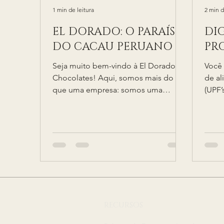
1 min de leitura
2 min d
EL DORADO: O PARAÍSO
DI
DO CACAU PERUANO
PR
Seja muito bem-vindo à El Dorado
Você 
Chocolates! Aqui, somos mais do
de al
que uma empresa: somos uma
(UPF’
família peruano-brasileira com 20
bioló
anos de...
RECURSOS